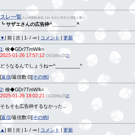
スレ一覧
スレ内情報:総合:134 今日:1 昨日:0 閲覧人数:1
┗ サザエさんの広告枠^⁠_⁠_⁠_⁠_⁠_⁠_⁠_⁠_⁠_⁠^
▼
| 前 | 次 | 1- / -∞ |
コメント
|
更新
1
:
檜◆GDr7TmW/k=
2025-01-26 17:57:12
OGQ0NzZl
(
2
)
どうなるんでしょうねー^⁠_⁠_⁠_⁠_⁠_⁠_⁠_⁠_⁠_⁠^
[
返信
/返信数:0]
[その他]
2
:
檜◆GDr7TmW/k=
2025-01-26 18:02:21
OGQ0NzZl
(
2
)
そもそも広告枠するなかった...
[
返信
/返信数:0]
[その他]
▲
| 前 | 次 | 1- / -∞ |
コメント
|
更新