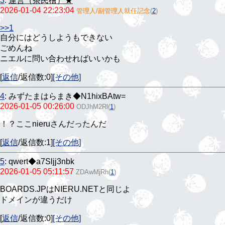
3
:
運営（茶民檜）★
2026-01-04 22:23:04
管理人/副管理人就任記念
(
2
)
>>1
自分にはどうしようもできない
ごめんね
ニエルに問い合わせればいいかも
[
返信
/返信数:0]
[その他]
4
:
みずたまはらまき◆N1hixBAtw=
2026-01-05 00:26:00
ODJhM2Rl
(
1
)
！？ここnieruさんだったんだ
[
返信
/返信数:1]
[その他]
5
:
qwert◆a7Sljj3nbk
2026-01-05 05:11:57
ZDAwMjRh
(
1
)
BOARDS.JPはNIERU.NETと同じよ
ドメインが違うだけ
[
返信
/返信数:0]
[その他]