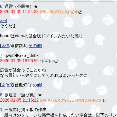
6
:
運営（茶民檜）★
2026-01-05 11:24:23
管理人/副管理人就任記念
(
2
)
>>4
そうだよ
boardはnieruの健全版ドメインみたいな感じ
[
返信
/返信数:0]
[その他]
7
:
qwert◆a7Sljj3nbk
2026-01-05 18:56:55
YjU4ZjUy
(
1
)
広告が健全ってことかね
なら最初から健全にしてくれればよかったのに
[
返信
/返信数:0]
[その他]
8
:
副運営（遊び係）★
2026-01-05 21:16:22
副管理人/WRiOWRiZ3/副管理人就任記念
(
1
)
1. 一般向け掲示板の作成
一般向けのクリーンな掲示板を作成したい場合は、以下のリ