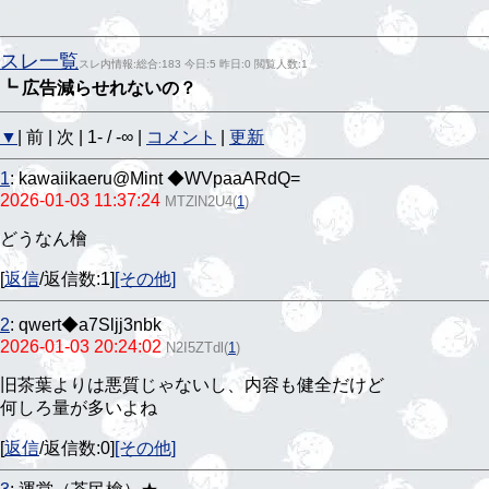
スレ一覧
スレ内情報:総合:183 今日:5 昨日:0 閲覧人数:1
┗ 広告減らせれないの？
▼
| 前 | 次 | 1- / -∞ |
コメント
|
更新
1
:
kawaiikaeru@Mint ◆WVpaaARdQ=
2026-01-03 11:37:24
MTZlN2U4
(
1
)
どうなん檜
[
返信
/返信数:1]
[その他]
2
:
qwert◆a7Sljj3nbk
2026-01-03 20:24:02
N2I5ZTdl
(
1
)
旧茶葉よりは悪質じゃないし、内容も健全だけど
何しろ量が多いよね
[
返信
/返信数:0]
[その他]