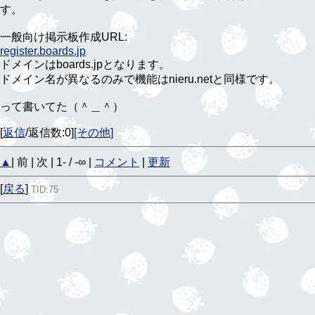
す。
一般向け掲示板作成URL:
register.boards.jp
ドメインはboards.jpとなります。
ドメイン名が異なるのみで機能はnieru.netと同様です。
って書いてた（＾＿＾）
[
返信
/返信数:0]
[その他]
▲
| 前 | 次 | 1- / -∞ |
コメント
|
更新
[
戻る
]
TID:75