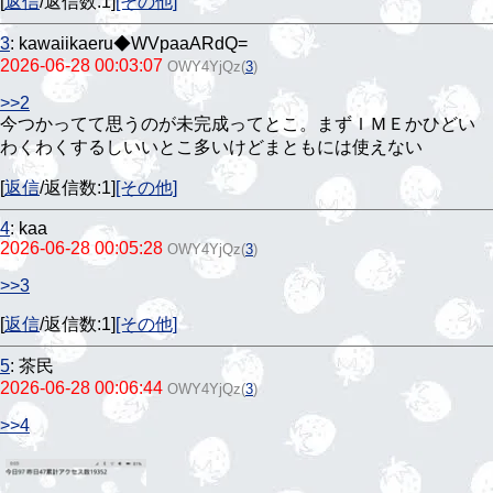
[
返信
/返信数:1]
[その他]
3
:
kawaiikaeru◆WVpaaARdQ=
2026-06-28 00:03:07
OWY4YjQz
(
3
)
>>2
今つかってて思うのが未完成ってとこ。まずＩＭＥかひどい
わくわくするしいいとこ多いけどまともには使えない
[
返信
/返信数:1]
[その他]
4
:
kaa
2026-06-28 00:05:28
OWY4YjQz
(
3
)
>>3
[
返信
/返信数:1]
[その他]
5
:
茶民
2026-06-28 00:06:44
OWY4YjQz
(
3
)
>>4