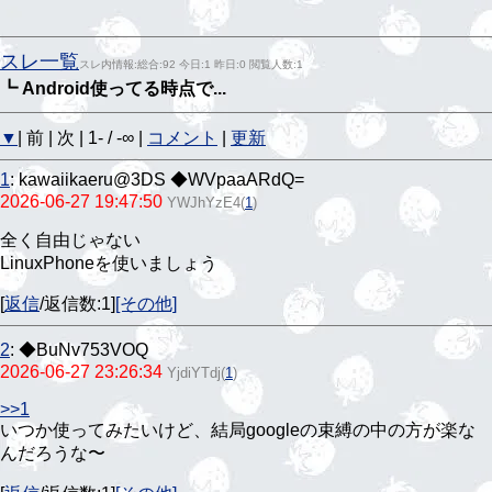
スレ一覧
スレ内情報:総合:92 今日:1 昨日:0 閲覧人数:1
┗ Android使ってる時点で...
▼
| 前 | 次 | 1- / -∞ |
コメント
|
更新
1
:
kawaiikaeru@3DS ◆WVpaaARdQ=
2026-06-27 19:47:50
YWJhYzE4
(
1
)
全く自由じゃない
LinuxPhoneを使いましょう
[
返信
/返信数:1]
[その他]
2
:
◆BuNv753VOQ
2026-06-27 23:26:34
YjdiYTdj
(
1
)
>>1
いつか使ってみたいけど、結局googleの束縛の中の方が楽な
んだろうな〜