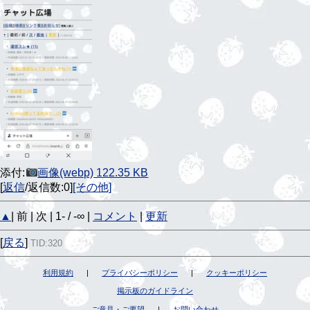
添付:
画像(webp) 122.35 KB
[
返信
/返信数:0]
[その他]
▲
| 前 | 次 | 1- / -∞ |
コメント
|
更新
[
戻る
]
TID:320
利用規約
|
プライバシーポリシー
|
クッキーポリシー
掲示板のガイドライン
ご意見・ご要望
|
お問い合わせ