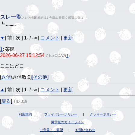
スレ一覧
スレ内情報:総合:51 今日:1 昨日:0 閲覧人数:1
┗ ........
▼
| 前 | 次 | 1- / -∞ |
コメント
|
更新
1
:
茶民
2026-06-27 15:12:54
ZTcxODA2
(
1
)
ここはどこ
[
返信
/返信数:0]
[その他]
▲
| 前 | 次 | 1- / -∞ |
コメント
|
更新
[
戻る
]
TID:319
利用規約
|
プライバシーポリシー
|
クッキーポリシー
掲示板のガイドライン
ご意見・ご要望
|
お問い合わせ