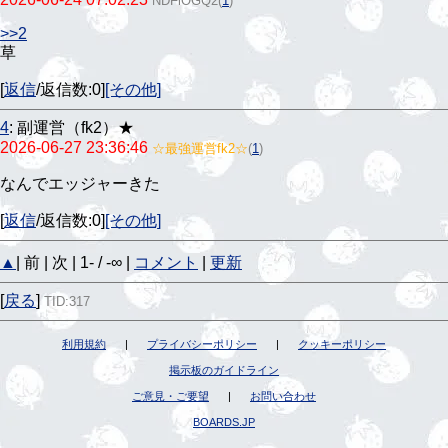
NDFiOGQ2
(
1
)
>>2
草
[
返信
/返信数:0]
[その他]
4
:
副運営（fk2）★
2026-06-27 23:36:46
☆最強運営fk2☆
(
1
)
なんでエッジャーきた
[
返信
/返信数:0]
[その他]
▲
| 前 | 次 | 1- / -∞ |
コメント
|
更新
[
戻る
]
TID:317
利用規約
|
プライバシーポリシー
|
クッキーポリシー
掲示板のガイドライン
ご意見・ご要望
|
お問い合わせ
BOARDS.JP