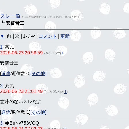
スレ一覧
スレ内情報:総合:83 今日:1 昨日:0 閲覧人数:1
┗ 安倍晋三
▼
| 前 | 次 | 1- / -∞ |
コメント
|
更新
1
:
茶民
2026-06-23 20:58:59
ZWFjNjcz
(
1
)
安倍晋三
[
返信
/返信数:0]
[その他]
2
:
茶民
2026-06-23 21:01:49
YmM0Nzg5
(
1
)
意味のないスレだよ
[
返信
/返信数:1]
[その他]
3
:
◆BuNv753VOQ
2026-06-24 07:02:23