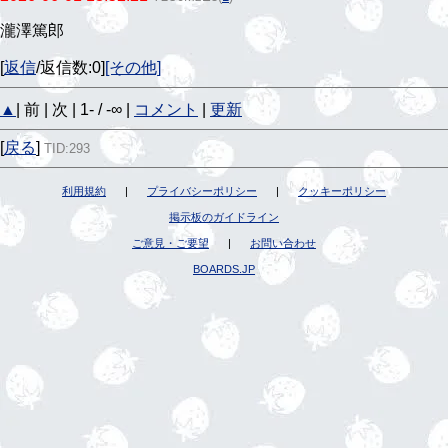
瀧澤篤郎
[
返信
/返信数:0]
[その他]
▲
| 前 | 次 | 1- / -∞ |
コメント
|
更新
[
戻る
]
TID:293
利用規約
|
プライバシーポリシー
|
クッキーポリシー
掲示板のガイドライン
ご意見・ご要望
|
お問い合わせ
BOARDS.JP