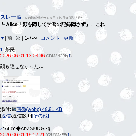
スレ一覧
スレ内情報:総合:54 今日:1 昨日:0 閲覧人数:1
┗ Alice「顔を隠して学習の記録隠さず」←これ
▼
| 前 | 次 | 1- / -∞ |
コメント
|
更新
1
:
茶民
2026-06-01 13:03:46
ODM3N2Rk
(
1
)
顔も隠せなかった…
添付:
画像(webp) 48.81 KB
[
返信
/返信数:0]
[その他]
2
:
Alice◆AbZSI0DGSg
2026-06-01 18:52:21
Y2U0MzE5
(
1
)