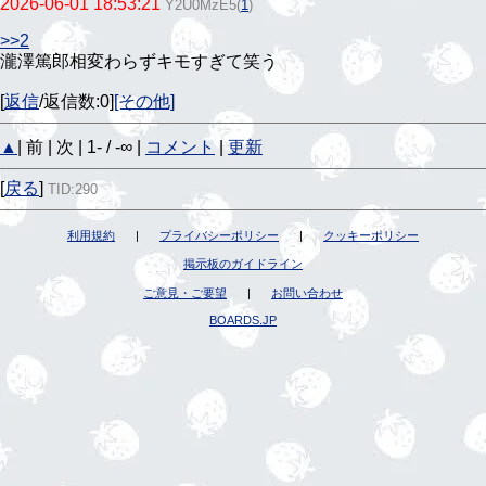
2026-06-01 18:53:21
Y2U0MzE5
(
1
)
>>2
瀧澤篤郎相変わらずキモすぎて笑う
[
返信
/返信数:0]
[その他]
▲
| 前 | 次 | 1- / -∞ |
コメント
|
更新
[
戻る
]
TID:290
利用規約
|
プライバシーポリシー
|
クッキーポリシー
掲示板のガイドライン
ご意見・ご要望
|
お問い合わせ
BOARDS.JP