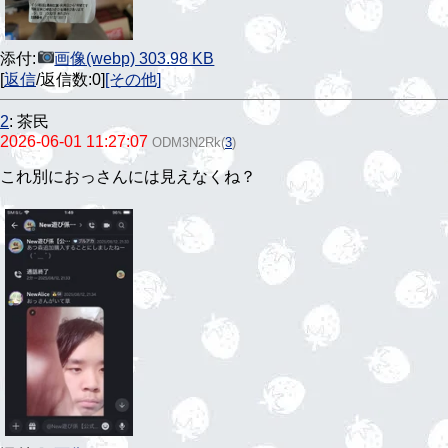
添付:
画像(webp) 303.98 KB
[
返信
/返信数:0]
[その他]
2
:
茶民
2026-06-01 11:27:07
ODM3N2Rk
(
3
)
これ別におっさんには見えなくね？