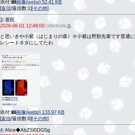
添付:
画像(webp) 52.41 KB
[
返信
/返信数:1]
[その他]
3
:
茶民
2026-06-01 12:48:00
ODM3N2Rk
(
3
)
と思いきや小紫（はじまりの森）※小紫は野獣先輩です普通に
レシートネタにしてたわ
添付:
画像(webp) 133.97 KB
[
返信
/返信数:0]
[その他]
4
:
Alice◆AbZSI0DGSg