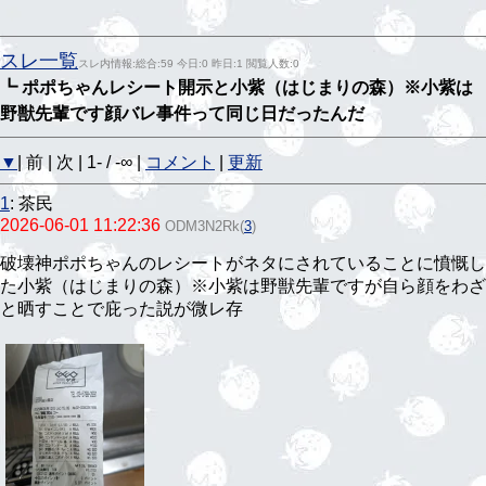
スレ一覧
スレ内情報:総合:59 今日:0 昨日:1 閲覧人数:0
┗ ポポちゃんレシート開示と小紫（はじまりの森）※小紫は
野獣先輩です顔バレ事件って同じ日だったんだ
▼
| 前 | 次 | 1- / -∞ |
コメント
|
更新
1
:
茶民
2026-06-01 11:22:36
ODM3N2Rk
(
3
)
破壊神ポポちゃんのレシートがネタにされていることに憤慨し
た小紫（はじまりの森）※小紫は野獣先輩ですが自ら顔をわざ
と晒すことで庇った説が微レ存