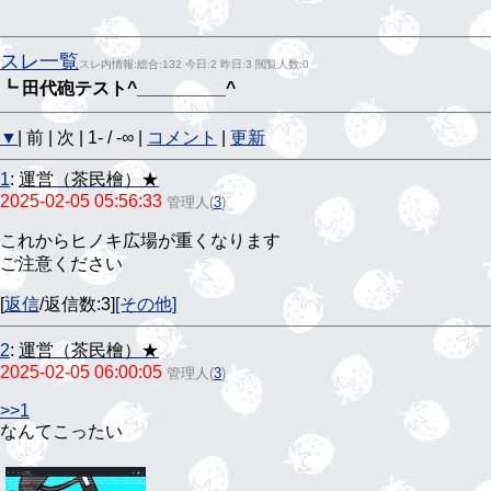
スレ一覧
スレ内情報:総合:132 今日:2 昨日:3 閲覧人数:0
┗ 田代砲テスト^⁠_⁠_⁠_⁠_⁠_⁠_⁠_⁠_⁠_⁠^
▼
| 前 | 次 | 1- / -∞ |
コメント
|
更新
1
:
運営（茶民檜）★
2025-02-05 05:56:33
管理人
(
3
)
これからヒノキ広場が重くなります
ご注意ください
[
返信
/返信数:3]
[その他]
2
:
運営（茶民檜）★
2025-02-05 06:00:05
管理人
(
3
)
>>1
なんてこったい