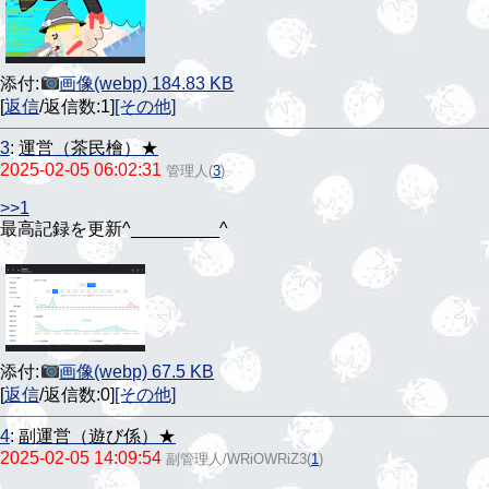
添付:
画像(webp) 184.83 KB
[
返信
/返信数:1]
[その他]
3
:
運営（茶民檜）★
2025-02-05 06:02:31
管理人
(
3
)
>>1
最高記録を更新^⁠_⁠_⁠_⁠_⁠_⁠_⁠_⁠_⁠_⁠^
添付:
画像(webp) 67.5 KB
[
返信
/返信数:0]
[その他]
4
:
副運営（遊び係）★
2025-02-05 14:09:54
副管理人/WRiOWRiZ3
(
1
)