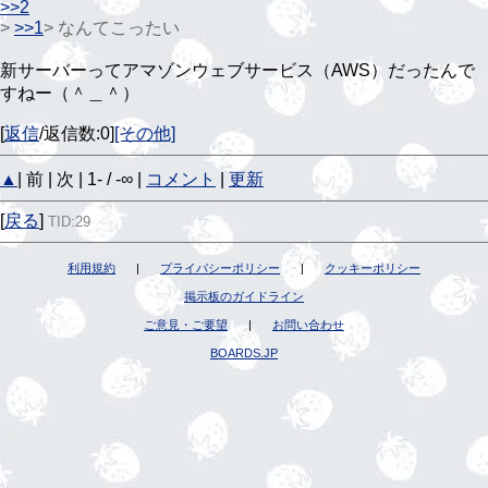
>>2
>
>>1
> なんてこったい
新サーバーってアマゾンウェブサービス（AWS）だったんで
すねー（＾＿＾）
[
返信
/返信数:0]
[その他]
▲
| 前 | 次 | 1- / -∞ |
コメント
|
更新
[
戻る
]
TID:29
利用規約
|
プライバシーポリシー
|
クッキーポリシー
掲示板のガイドライン
ご意見・ご要望
|
お問い合わせ
BOARDS.JP