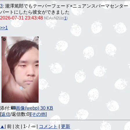
3
:
瀧澤篤郎でもテーパーフェード×ニュアンスパーマセンター
パートにしたら彼女ができました
2026-07-31 23:43:48
NDAxN2Uz
(
1
)
>>1
添付:
画像(webp) 30 KB
[
返信
/返信数:0]
[その他]
▲
| 前 | 次 | 1- / -∞ |
コメント
|
更新