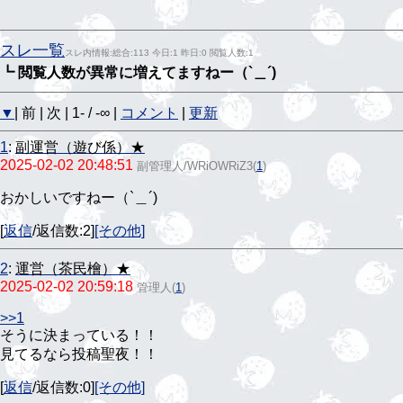
スレ一覧
スレ内情報:総合:113 今日:1 昨日:0 閲覧人数:1
┗ 閲覧人数が異常に増えてますねー（`＿´)
▼
| 前 | 次 | 1- / -∞ |
コメント
|
更新
1
:
副運営（遊び係）★
2025-02-02 20:48:51
副管理人/WRiOWRiZ3
(
1
)
おかしいですねー（`＿´)
[
返信
/返信数:2]
[その他]
2
:
運営（茶民檜）★
2025-02-02 20:59:18
管理人
(
1
)
>>1
そうに決まっている！！
見てるなら投稿聖夜！！
[
返信
/返信数:0]
[その他]