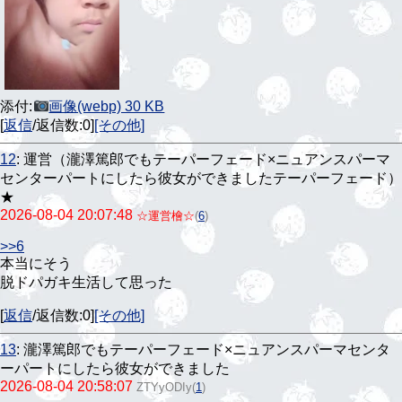
添付:
画像(webp) 30 KB
[
返信
/返信数:0]
[その他]
12
:
運営（瀧澤篤郎でもテーパーフェード×ニュアンスパーマ
センターパートにしたら彼女ができましたテーパーフェード）
★
2026-08-04 20:07:48
☆運営檜☆
(
6
)
>>6
本当にそう
脱ドパガキ生活して思った
[
返信
/返信数:0]
[その他]
13
:
瀧澤篤郎でもテーパーフェード×ニュアンスパーマセンタ
ーパートにしたら彼女ができました
2026-08-04 20:58:07
ZTYyODIy
(
1
)