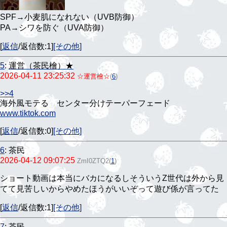
SPF→小麦肌になれない（UVB防御）
PA→シワを防ぐ（UVA防御）
[
返信
/返信数:1]
[その他]
5
:
運営（茶民檜）★
2026-04-11 23:25:32
☆運営檜☆
(
6
)
>>4
海外風モテる センター分けテーパーフェード
www.tiktok.com
[
返信
/返信数:0]
[その他]
6
:
茶民
2026-04-12 09:07:25
ZmI0ZTQ2
(
1
)
ショート動画は本当にバカになるしそういうZ世代は外から見
てて見苦しいからやめたほうがいいぞって遊び係が言ってた
[
返信
/返信数:1]
[その他]
7
:
茶民