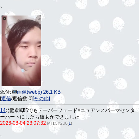
、
添付:
画像(webp) 26.1 KB
[
返信
/返信数:0]
[その他]
14
:
瀧澤篤郎でもテーパーフェード×ニュアンスパーマセンタ
ーパートにしたら彼女ができました
2026-08-04 23:07:32
MTk5Y2U0
(
1
)
、