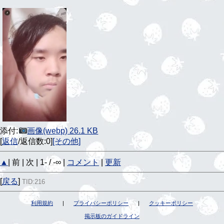
添付:
画像(webp) 26.1 KB
[
返信
/返信数:0]
[その他]
▲
| 前 | 次 | 1- / -∞ |
コメント
|
更新
[
戻る
]
TID:216
利用規約
|
プライバシーポリシー
|
クッキーポリシー
掲示板のガイドライン