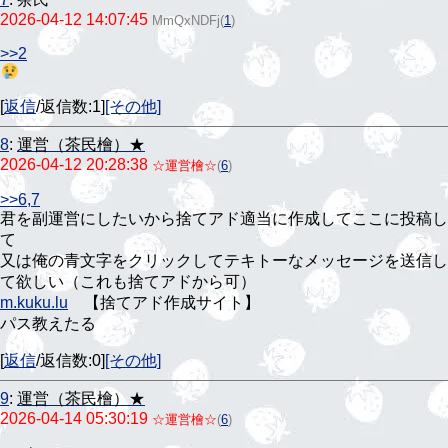
2026-04-12 14:07:45
MmQxNDFj
(
1
)
>>2
[
返信
/返信数:1]
[その他]
8
:
運営（茶民檜）★
2026-04-12 20:28:38
☆運営檜☆
(
6
)
>>6,7
君を副運営にしたいから捨てアド適当に作成してここに投稿し
て
又は俺の青文字をクリックしてテキトーなメッセージを送信し
て欲しい（これも捨てアドから可）
m.kuku.lu
【捨てアド作成サイト】
パス教えたる
[
返信
/返信数:0]
[その他]
9
:
運営（茶民檜）★
2026-04-14 05:30:19
☆運営檜☆
(
6
)