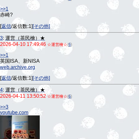
>>1
赤崎?
[
返信
/返信数:1]
[その他]
3
:
運営（茶民檜）★
2026-04-10 17:49:46
☆運営檜☆
(
6
)
>>1
英国ISA、新NISA
web.archive.org
[
返信
/返信数:1]
[その他]
4
:
運営（茶民檜）★
2026-04-11 13:50:52
☆運営檜☆
(
6
)
>>3
youtube.com