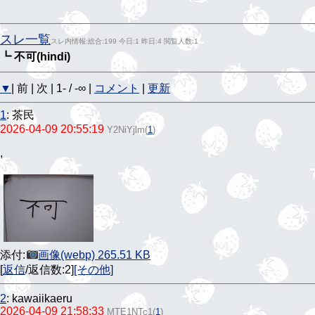
スレ一覧
スレ内情報:総合:199 今日:1 昨日:4 閲覧人数:1
┗ 不可(hindi)
▼
| 前 | 次 | 1- / -∞ |
コメント
|
更新
1
:
茶民
2026-04-09 20:55:19
Y2NiYjlm
(
1
)
,
添付:
画像(webp) 265.51 KB
[
返信
/返信数:2]
[その他]
2
:
kawaiikaeru
2026-04-09 21:58:33
MTE1NTc1
(
1
)