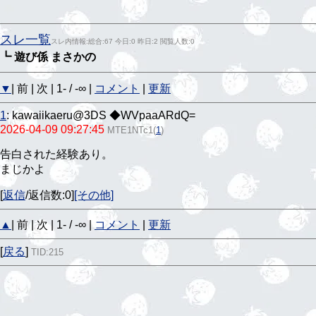
スレ一覧
スレ内情報:総合:67 今日:0 昨日:2 閲覧人数:0
┗ 遊び係 まさかの
▼
| 前 | 次 | 1- / -∞ |
コメント
|
更新
1
:
kawaiikaeru@3DS ◆WVpaaARdQ=
2026-04-09 09:27:45
MTE1NTc1
(
1
)
告白された経験あり。
まじかよ
[
返信
/返信数:0]
[その他]
▲
| 前 | 次 | 1- / -∞ |
コメント
|
更新
[
戻る
]
TID:215