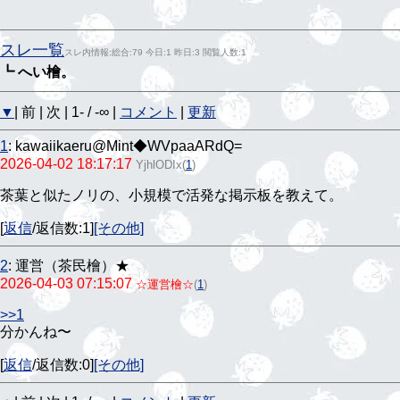
スレ一覧
スレ内情報:総合:79 今日:1 昨日:3 閲覧人数:1
┗ へい檜。
▼
| 前 | 次 | 1- / -∞ |
コメント
|
更新
1
:
kawaiikaeru@Mint◆WVpaaARdQ=
2026-04-02 18:17:17
YjhlODIx
(
1
)
茶葉と似たノリの、小規模で活発な掲示板を教えて。
[
返信
/返信数:1]
[その他]
2
:
運営（茶民檜）★
2026-04-03 07:15:07
☆運営檜☆
(
1
)
>>1
分かんね〜
[
返信
/返信数:0]
[その他]