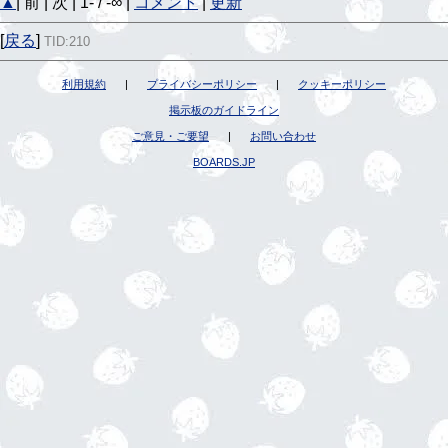
▲
| 前 | 次 | 1- / -∞ |
コメント
|
更新
[
戻る
]
TID:210
利用規約
|
プライバシーポリシー
|
クッキーポリシー
掲示板のガイドライン
ご意見・ご要望
|
お問い合わせ
BOARDS.JP