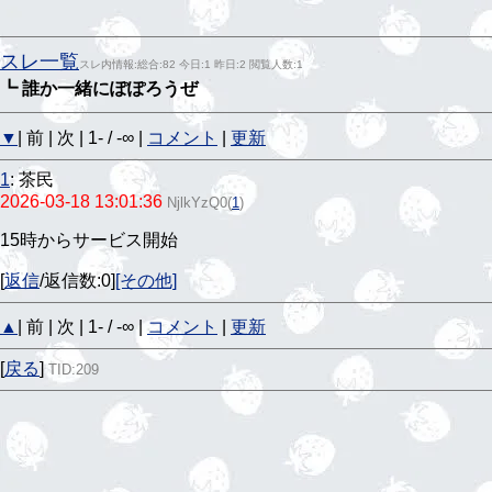
スレ一覧
スレ内情報:総合:82 今日:1 昨日:2 閲覧人数:1
┗ 誰か一緒にぽぽろうぜ
▼
| 前 | 次 | 1- / -∞ |
コメント
|
更新
1
:
茶民
2026-03-18 13:01:36
NjlkYzQ0
(
1
)
15時からサービス開始
[
返信
/返信数:0]
[その他]
▲
| 前 | 次 | 1- / -∞ |
コメント
|
更新
[
戻る
]
TID:209