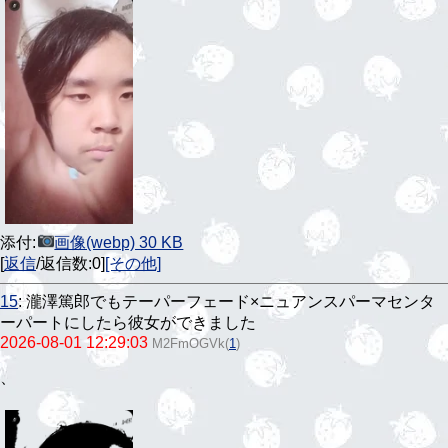
添付:
画像(webp) 30 KB
[
返信
/返信数:0]
[その他]
15
:
瀧澤篤郎でもテーパーフェード×ニュアンスパーマセンタ
ーパートにしたら彼女ができました
2026-08-01 12:29:03
M2FmOGVk
(
1
)
、