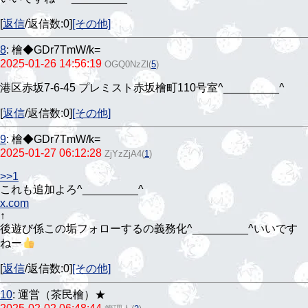
[
返信
/返信数:0]
[その他]
8
:
檜◆GDr7TmW/k=
2025-01-26 14:56:19
OGQ0NzZl
(
5
)
港区赤坂7-6-45 プレミスト赤坂檜町110号室^⁠_⁠_⁠_⁠_⁠_⁠_⁠_⁠_⁠_⁠^
[
返信
/返信数:0]
[その他]
9
:
檜◆GDr7TmW/k=
2025-01-27 06:12:28
ZjYzZjA4
(
1
)
>>1
これも追加よろ^⁠_⁠_⁠_⁠_⁠_⁠_⁠_⁠_⁠_⁠^
x.com
↑
後遊び係この垢フォローするの義務化^⁠_⁠_⁠_⁠_⁠_⁠_⁠_⁠_⁠_⁠^いいです
ねー
[
返信
/返信数:0]
[その他]
10
:
運営（茶民檜）★