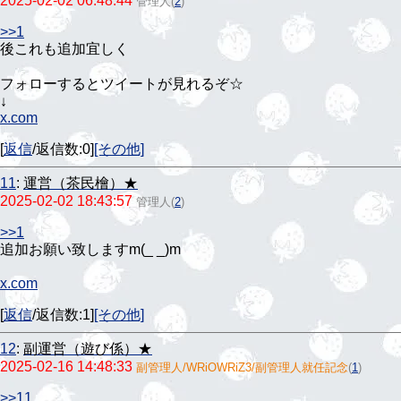
2025-02-02 06:48:44
管理人
(
2
)
>>1
後これも追加宜しく
フォローするとツイートが見れるぞ☆
↓
x.com
[
返信
/返信数:0]
[その他]
11
:
運営（茶民檜）★
2025-02-02 18:43:57
管理人
(
2
)
>>1
追加お願い致しますm(_ _)m
x.com
[
返信
/返信数:1]
[その他]
12
:
副運営（遊び係）★
2025-02-16 14:48:33
副管理人/WRiOWRiZ3/副管理人就任記念
(
1
)
>>11