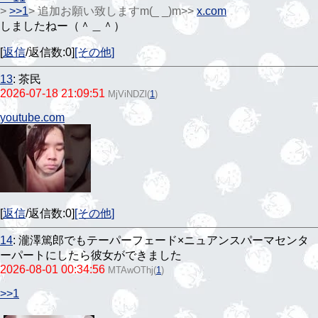
>
>>1
> 追加お願い致しますm(_ _)m
>
>
x.com
しましたねー（＾＿＾）
[
返信
/返信数:0]
[その他]
13
:
茶民
2026-07-18 21:09:51
MjViNDZl
(
1
)
youtube.com
[
返信
/返信数:0]
[その他]
14
:
瀧澤篤郎でもテーパーフェード×ニュアンスパーマセンタ
ーパートにしたら彼女ができました
2026-08-01 00:34:56
MTAwOThj
(
1
)
>>1