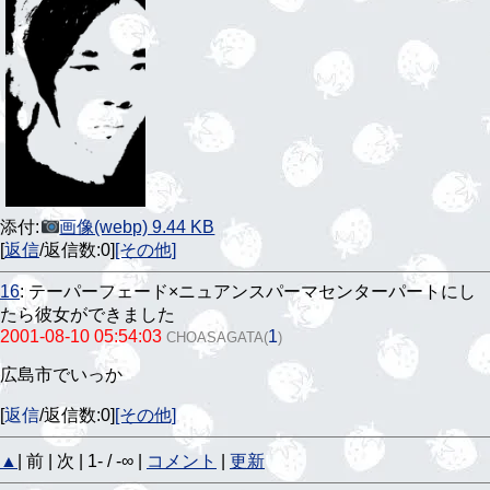
添付:
画像(webp) 9.44 KB
[
返信
/返信数:0]
[その他]
16
: テーパーフェード×ニュアンスパーマセンターパートにし
たら彼女ができました
2001-08-10 05:54:03
1
CHOASAGATA
(
)
広島市でいっか
[
返信
/返信数:0]
[その他]
▲
| 前 | 次 | 1- / -∞ |
コメント
|
更新