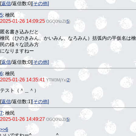
[
返信
/返信数:0]
[その他]
5
:
檜民
2025-01-26 14:09:25
OGQ0NzZl
(
5
)
匿名書き込みだと
檜民（ひのきみん、かいみん、なろみん）括弧内の平仮名は檜
民の様々な読み方
になりますねー
[
返信
/返信数:0]
[その他]
6
:
檜民
2025-01-26 14:35:41
YTM3MjYx
(
2
)
テスト（＾＿＾）
[
返信
/返信数:1]
[その他]
7
:
檜民
2025-01-26 14:49:27
OGQ0NzZl
(
5
)
>>6
いいですねー^⁠_⁠_⁠_⁠_⁠_⁠_⁠_⁠_⁠_⁠^