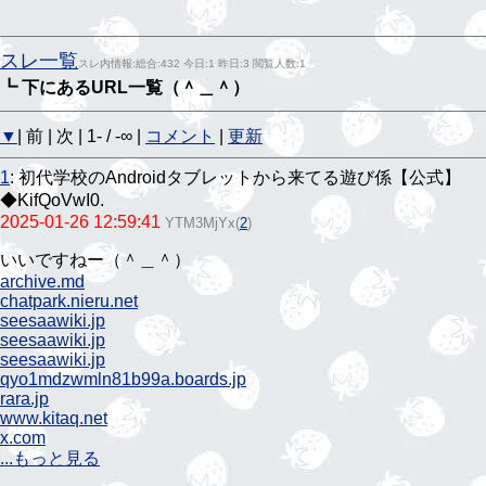
スレ一覧
スレ内情報:総合:432 今日:1 昨日:3 閲覧人数:1
┗ 下にあるURL一覧（＾＿＾）
▼
| 前 | 次 | 1- / -∞ |
コメント
|
更新
1
:
初代学校のAndroidタブレットから来てる遊び係【公式】
◆KifQoVwI0.
2025-01-26 12:59:41
YTM3MjYx
(
2
)
いいですねー（＾＿＾）
archive.md
chatpark.nieru.net
seesaawiki.jp
seesaawiki.jp
seesaawiki.jp
qyo1mdzwmln81b99a.boards.jp
rara.jp
www.kitaq.net
x.com
...もっと見る