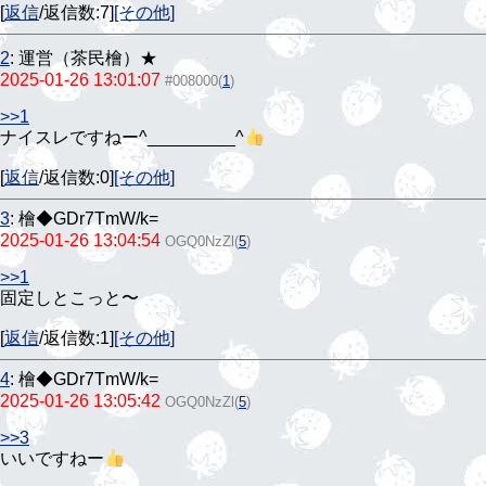
[
返信
/返信数:7]
[その他]
2
:
運営（茶民檜）★
2025-01-26 13:01:07
#008000
(
1
)
>>1
ナイスレですねー^⁠_⁠_⁠_⁠_⁠_⁠_⁠_⁠_⁠_⁠^
[
返信
/返信数:0]
[その他]
3
:
檜◆GDr7TmW/k=
2025-01-26 13:04:54
OGQ0NzZl
(
5
)
>>1
固定しとこっと〜
[
返信
/返信数:1]
[その他]
4
:
檜◆GDr7TmW/k=
2025-01-26 13:05:42
OGQ0NzZl
(
5
)
>>3
いいですねー