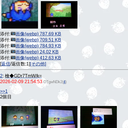
添付:
画像(webp) 787.69 KB
添付:
画像(webp) 709.51 KB
添付:
画像(webp) 784.93 KB
添付:
画像(webp) 24.02 KB
添付:
画像(webp) 412.63 KB
[
返信
/返信数:1]
[その他]
2
:
檜◆GDr7TmW/k=
2026-02-09 21:54:53
OTgwNDk2
(
4
)
>>1
2個目