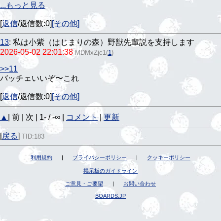
...もっと見る
[
返信
/返信数:0]
[その他]
13
:
私は小紫（はじまりの森）野獣先輩説を支持します
2026-05-02 22:01:38
MDMxZjc1
(
1
)
>>11
バッチェいいぞ〜これ
[
返信
/返信数:0]
[その他]
▲
| 前 | 次 | 1- / -∞ |
コメント
|
更新
[
戻る
]
TID:183
利用規約
|
プライバシーポリシー
|
クッキーポリシー
掲示板のガイドライン
ご意見・ご要望
|
お問い合わせ
BOARDS.JP