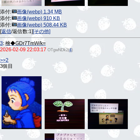
添付:
画像(webp) 1.34 MB
添付:
画像(webp) 910 KB
添付:
画像(webp) 508.44 KB
[
返信
/返信数:1]
[その他]
3
:
檜◆GDr7TmW/k=
2026-02-09 22:03:17
OTgwNDk2
(
4
)
>>2
3個目