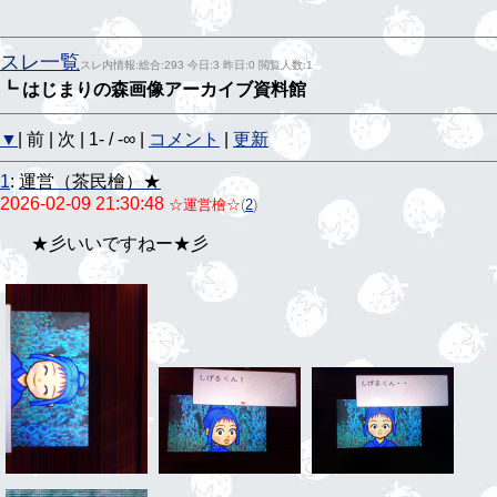
スレ一覧
スレ内情報:総合:293 今日:3 昨日:0 閲覧人数:1
┗ はじまりの森画像アーカイブ資料館
▼
| 前 | 次 | 1- / -∞ |
コメント
|
更新
1
:
運営（茶民檜）★
2026-02-09 21:30:48
☆運営檜☆
(
2
)
いいですねー★彡