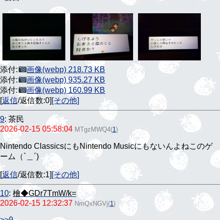
添付:
画像(webp) 218.73 KB
添付:
画像(webp) 935.27 KB
添付:
画像(webp) 160.99 KB
[
返信
/返信数:0]
[その他]
9
:
茶民
2026-02-15 05:58:04
MTgzMWQ4
(
1
)
Nintendo ClassicsにもNintendo Musicにもないんよねこのゲ
ーム（`＿´)
[
返信
/返信数:1]
[その他]
10
:
檜◆GDr7TmW/k=
2026-02-15 12:32:37
NmQxNGVj
(
1
)
>>9