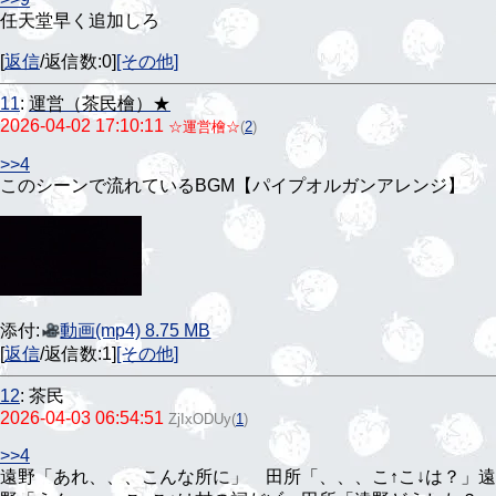
任天堂早く追加しろ
[
返信
/返信数:0]
[その他]
11
:
運営（茶民檜）★
2026-04-02 17:10:11
☆運営檜☆
(
2
)
>>4
このシーンで流れているBGM【パイプオルガンアレンジ】
添付:
動画(mp4) 8.75 MB
[
返信
/返信数:1]
[その他]
12
:
茶民
2026-04-03 06:54:51
ZjIxODUy
(
1
)
>>4
遠野「あれ、、、こんな所に」 田所「、、、こ↑こ↓は？」遠