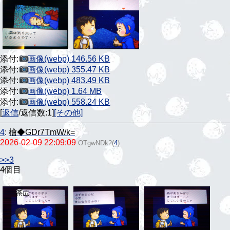
添付:
画像(webp) 146.56 KB
添付:
画像(webp) 355.47 KB
添付:
画像(webp) 483.49 KB
添付:
画像(webp) 1.64 MB
添付:
画像(webp) 558.24 KB
[
返信
/返信数:1]
[その他]
4
:
檜◆GDr7TmW/k=
2026-02-09 22:09:09
OTgwNDk2
(
4
)
>>3
4個目