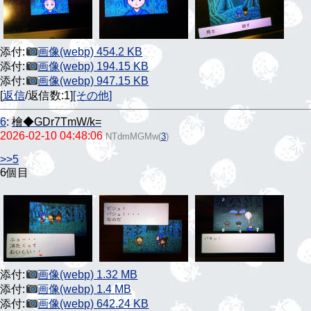
添付:
画像(webp) 454.2 KB
添付:
画像(webp) 194.15 KB
添付:
画像(webp) 947.15 KB
[
返信
/返信数:1]
[その他]
6
:
檜◆GDr7TmW/k=
2026-02-10 04:48:06
NTdmMGMw
(
3
)
>>5
6個目
添付:
画像(webp) 1.32 MB
添付:
画像(webp) 1.4 MB
添付:
画像(webp) 642.24 KB