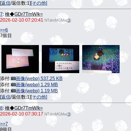
[
返信
/返信数:1]
[その他]
7
:
檜◆GDr7TmW/k=
2026-02-10 07:20:41
NTdmMGMw
(
3
)
>>6
7個目
添付:
画像(webp) 537.25 KB
添付:
画像(webp) 1.29 MB
添付:
画像(webp) 1.19 MB
[
返信
/返信数:1]
[その他]
8
:
檜◆GDr7TmW/k=
2026-02-10 07:30:17
NTdmMGMw
(
3
)
>>7
8個目