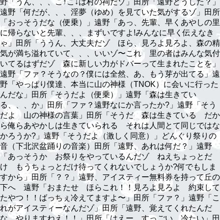
野「うん、、、こ↑こ↓は村の祠だゾ」田所「遠野どうした？」
遠野「何だが、、、淫夢（ゆめ）を見ていた気がするゾ」田所
「おっそうだな（便乗）」遠野「あっ、先輩、早くあやしの里
に帰らないと先輩、、、まずいですよ!みんなに早く伝えなき
ゃ」田所「ううん、大丈夫だゾ ほら、見ろよ見ろよ、森の精
気が満ち溢れていて、、、いいゾ〜これ 里の者はみんな気付
いてるはずだゾ 森に新しい力がドバーって生まれたことを」
遠野「ファ？そうなの？僕には全然、あ、もう芽が出てる」遠
野「やっぱり僕達、本当に山の神様（TNOK）に会いに行った
んだな」田所「そうだよ（便乗）」遠野「森は生きてい
る、、、か」田所「ファ？遠野なにか言ったか?」遠野「そう
だよ 山の神様の言葉」田所「そうだ 森は生きている だか
ら俺らあやかしは生きていられる それは人間とて同じではな
かろうか?」遠野「そうだよ（激しく同意）」どんぐり祭りの
音（下北沢盆踊りの音楽）田所「遠野、あれは何だ？」遠野
「あっそうか お祭りをやっているんだゾ ねえちょっとだ
け もうちょっとだけ待ってくれないでしょうか?何でもしま
すから」田所「？？」遠野、アイスティー無料券を持って丘の
下へ 遠野「おまたせ ほらこれ！！見ろよ見ろよ 約束して
たやつ！！ばっちぇ冷えてますよ〜」田所「ファ？」遠野「こ
れがアイスティーなんだゾ」田所「遠野、覚えてくれたんだ
な やりますねえ！！」田所「はえー、すっごい、冷たい」田