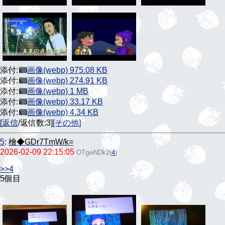
添付:
画像(webp) 975.08 KB
添付:
画像(webp) 274.91 KB
添付:
画像(webp) 1 MB
添付:
画像(webp) 33.17 KB
添付:
画像(webp) 4.34 KB
[
返信
/返信数:3]
[その他]
5
:
檜◆GDr7TmW/k=
2026-02-09 22:15:05
OTgwNDk2
(
4
)
>>4
5個目