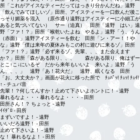
所「これがアイスなティーだってはっきり分かんだね」遠野
「飲んでみてほしいゾ」田所、アイスティーを一口飲んだ後こ
っそり媚薬を混入 （原作通り遠野はアイスティーに小細工が
あると気づいてない） サー（迫真） 田所「遠野 はい」遠
野「ファ！？」田所「喉乾いたよね やるよ」遠野「う、うん
（赤面）」遠野アイスティーを飲む 田所「ン・アー！！や
な」遠野「僕は来年の夏休みもこの村に遊びに来るゾ」田所
「ファ！？」遠野「必ず来るゾ、先輩、、、また会えます
か？」田所「森がある限り、、、 森がある限り、俺はずー
とこ↑こ↓にいるぞ だから来年もいいよ 来いよ」遠野「う
ん、、、」 遠野「あ！花火だ」 遠野、眠くなる 田所
「お、大丈夫か？」画面が花火に移った所で ﾁｭﾊﾟｯ! ﾁｭｯ! ﾁｭｲ!
↑ - チュパ音
先輩！？何してんすか！止めて下さいよホントに！ - 遠野
暴れるなよ・・・暴れるなよ・・・ - 田所
田所さん！？ ちょっと - 遠野
ｲｲﾀﾞﾛ - 田所
まずいですよ！ - 遠野
いいだろ遠野！ - 田所
止めて下さいよ！ - 遠野
な！ 暴れるなよ！ - 田所