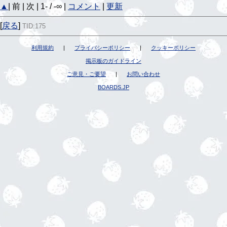
▲
| 前 | 次 | 1- / -∞ |
コメント
|
更新
[
戻る
]
TID:175
利用規約
|
プライバシーポリシー
|
クッキーポリシー
掲示板のガイドライン
ご意見・ご要望
|
お問い合わせ
BOARDS.JP