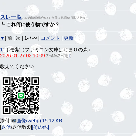
スレ一覧
スレ内情報:総合:154 今日:1 昨日:0 閲覧人数:1
┗ これ何に使う物ですか？
▼
| 前 | 次 | 1- / -∞ |
コメント
|
更新
1
:
ホモ紫（ファミコン文庫はじまりの森）
2026-01-27 02:10:09
ZmMwZmJj
(
1
)
教えてください
添付:
画像(webp) 15.12 KB
[
返信
/返信数:0]
[その他]