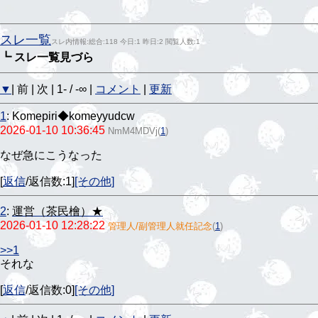
スレ一覧
スレ内情報:総合:118 今日:1 昨日:2 閲覧人数:1
┗ スレ一覧見づら
▼
| 前 | 次 | 1- / -∞ |
コメント
|
更新
1
:
Komepiri◆komeyyudcw
2026-01-10 10:36:45
NmM4MDVj
(
1
)
なぜ急にこうなった
[
返信
/返信数:1]
[その他]
2
:
運営（茶民檜）★
2026-01-10 12:28:22
管理人/副管理人就任記念
(
1
)
>>1
それな
[
返信
/返信数:0]
[その他]