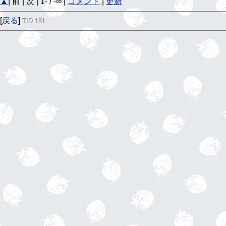
▲
| 前 | 次 | 1- / -∞ |
コメント
|
更新
[
戻る
]
TID:151