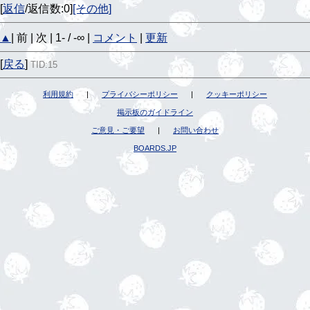
[
返信
/返信数:0]
[その他]
▲
| 前 | 次 | 1- / -∞ |
コメント
|
更新
[
戻る
]
TID:15
利用規約
|
プライバシーポリシー
|
クッキーポリシー
掲示板のガイドライン
ご意見・ご要望
|
お問い合わせ
BOARDS.JP