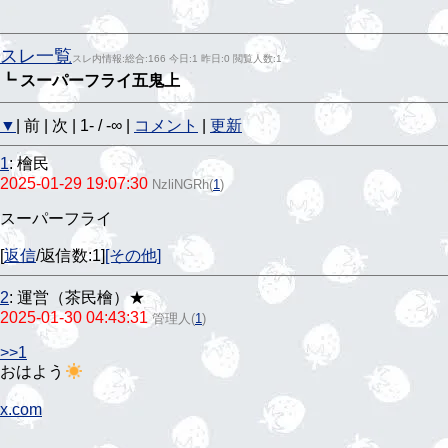
スレ一覧
スレ内情報:総合:166 今日:1 昨日:0 閲覧人数:1
┗ スーパーフライ五鬼上
▼
| 前 | 次 | 1- / -∞ |
コメント
|
更新
1
:
檜民
2025-01-29 19:07:30
NzliNGRh
(
1
)
スーパーフライ
[
返信
/返信数:1]
[その他]
2
:
運営（茶民檜）★
2025-01-30 04:43:31
管理人
(
1
)
>>1
おはよう
x.com