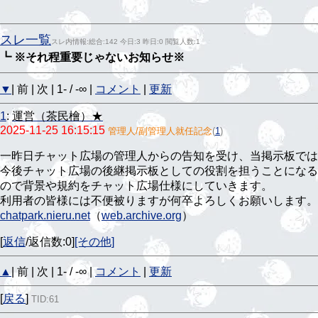
スレ一覧
スレ内情報:総合:142 今日:3 昨日:0 閲覧人数:1
┗ ※それ程重要じゃないお知らせ※
▼
| 前 | 次 | 1- / -∞ |
コメント
|
更新
1
:
運営（茶民檜）★
2025-11-25 16:15:15
管理人/副管理人就任記念
(
1
)
一昨日チャット広場の管理人からの告知を受け、当掲示板では
今後チャット広場の後継掲示板としての役割を担うことになる
ので背景や規約をチャット広場仕様にしていきます。
利用者の皆様には不便被りますが何卒よろしくお願いします。
chatpark.nieru.net
（
web.archive.org
）
[
返信
/返信数:0]
[その他]
▲
| 前 | 次 | 1- / -∞ |
コメント
|
更新
[
戻る
]
TID:61