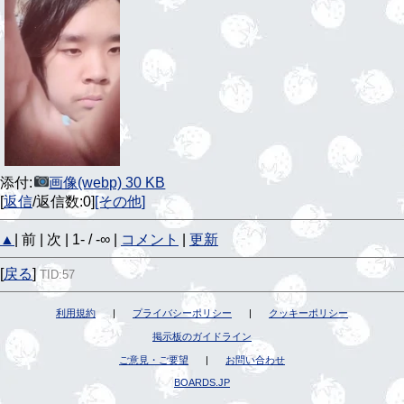
添付:
画像(webp) 30 KB
[
返信
/返信数:0]
[その他]
▲
| 前 | 次 | 1- / -∞ |
コメント
|
更新
[
戻る
]
TID:57
利用規約
|
プライバシーポリシー
|
クッキーポリシー
掲示板のガイドライン
ご意見・ご要望
|
お問い合わせ
BOARDS.JP