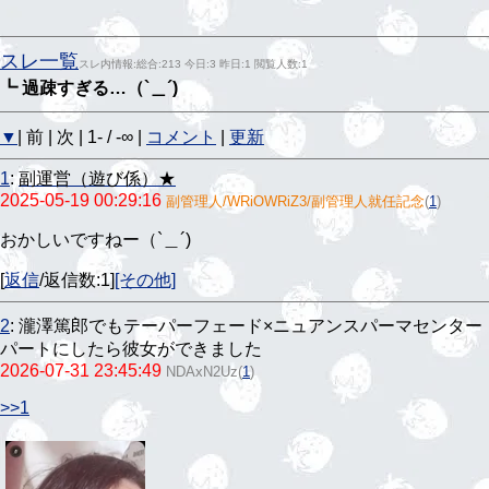
スレ一覧
スレ内情報:総合:213 今日:3 昨日:1 閲覧人数:1
┗ 過疎すぎる…（`＿´)
▼
| 前 | 次 | 1- / -∞ |
コメント
|
更新
1
:
副運営（遊び係）★
2025-05-19 00:29:16
副管理人/WRiOWRiZ3/副管理人就任記念
(
1
)
おかしいですねー（`＿´)
[
返信
/返信数:1]
[その他]
2
:
瀧澤篤郎でもテーパーフェード×ニュアンスパーマセンター
パートにしたら彼女ができました
2026-07-31 23:45:49
NDAxN2Uz
(
1
)
>>1