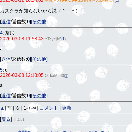
2025-03-12 16:24:02
副管理人/WRiOWRiZ3/副管理人就任記念
(
1
)
カズクラが知らないから説（＾＿＾）
[
返信
/返信数:0]
[その他]
4
:
茶民
2026-03-08 11:58:43
YTcyYjk5
(
1
)
a
[
返信
/返信数:0]
[その他]
5
:
d
2026-03-08 12:13:05
OTkxMmI0
(
1
)
a
[
返信
/返信数:0]
[その他]
▲
| 前 | 次 | 1- / -∞ |
コメント
|
更新
[
戻る
]
TID:51