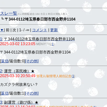
スレ一覧
スレ内情報:総合:184 今日:1 昨日:0 閲覧人数:1
┗ 〒344-0112埼玉県春日部市西金野井1104
▼
| 前 | 次 | 1- / -∞ |
コメント
|
更新
1
:
〒344-0112埼玉県春日部市西金野井1104
2025-03-02 13:23:05
MDViYTVj
(
1
)
〒344-0112埼玉県春日部市西金野井1104
[
返信
/返信数:0]
[その他]
2
:
運営（茶民檜）★
2025-03-10 20:50:49
管理人/副管理人就任記念
(
1
)
カズクラ何故来ない？
[
返信
/返信数:1]
[その他]
3
:
副運営（遊び係）★