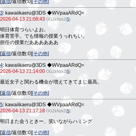
[
返信
/返信数:0]
[その他]
3
:
kawaiikaeru@3DS ◆WVpaaARdQ=
2026-04-13 21:08:43
OGZkNzk2
(
5
)
明日体育つらいよお。
体育苦手。でも情報の授業うっれちい。
担任の授業だああああああ
[
返信
/返信数:0]
[その他]
4
:
kawaiikaeru@3DS ◆WVpaaARdQ=
2026-04-13 21:14:00
OGZkNzk2
(
5
)
最近女子と関わる機会が増えてきてまじ最高。
[
返信
/返信数:0]
[その他]
5
:
kawaiikaeru@3DS ◆WVpaaARdQ=
2026-04-13 21:17:18
OGZkNzk2
(
5
)
明日また会うときー、笑いながらハミング
[
返信
/返信数:0]
[その他]