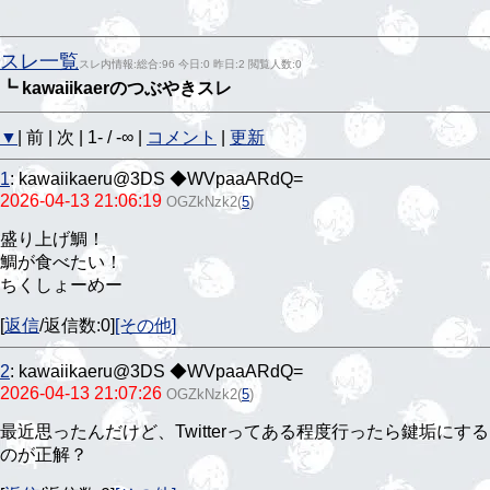
スレ一覧
スレ内情報:総合:96 今日:0 昨日:2 閲覧人数:0
┗ kawaiikaerのつぶやきスレ
▼
| 前 | 次 | 1- / -∞ |
コメント
|
更新
1
:
kawaiikaeru@3DS ◆WVpaaARdQ=
2026-04-13 21:06:19
OGZkNzk2
(
5
)
盛り上げ鯛！
鯛が食べたい！
ちくしょーめー
[
返信
/返信数:0]
[その他]
2
:
kawaiikaeru@3DS ◆WVpaaARdQ=
2026-04-13 21:07:26
OGZkNzk2
(
5
)
最近思ったんだけど、Twitterってある程度行ったら鍵垢にする
のが正解？