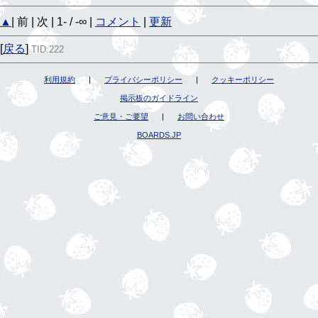
▲
| 前 | 次 | 1- / -∞ |
コメント
|
更新
[
戻る
]
TID:222
利用規約
|
プライバシーポリシー
|
クッキーポリシー
掲示板のガイドライン
ご意見・ご要望
|
お問い合わせ
BOARDS.JP