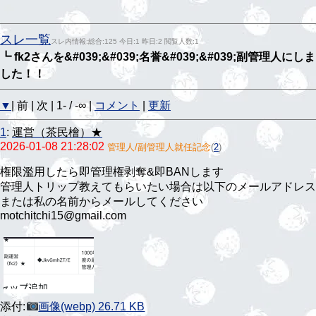
スレ一覧
スレ内情報:総合:125 今日:1 昨日:2 閲覧人数:1
┗ fk2さんを&#039;&#039;名誉&#039;&#039;副管理人にしま
した！！
▼
| 前 | 次 | 1- / -∞ |
コメント
|
更新
1
:
運営（茶民檜）★
2026-01-08 21:28:02
管理人/副管理人就任記念
(
2
)
権限濫用したら即管理権剥奪&即BANします
管理人トリップ教えてもらいたい場合は以下のメールアドレス
または私の名前からメールしてください
motchitchi15@gmail.com
添付:
画像(webp) 26.71 KB