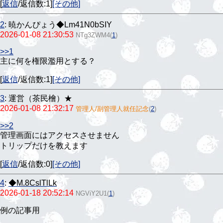
[
返信
/返信数:1]
[その他]
2
:
暁かんぴょう◆Lm41N0bSIY
2026-01-08 21:30:53
NTg3ZWM4
(
1
)
>>1
主に何を権限濫用とする？
[
返信
/返信数:1]
[その他]
3
:
運営（茶民檜）★
2026-01-08 21:32:17
管理人/副管理人就任記念
(
2
)
>>2
管理画面にはアクセスさせません
トリップだけを教えます
[
返信
/返信数:0]
[その他]
4
:
◆M.8CslTlLk
2026-01-18 20:52:14
NGViY2U1
(
1
)
例の記事用