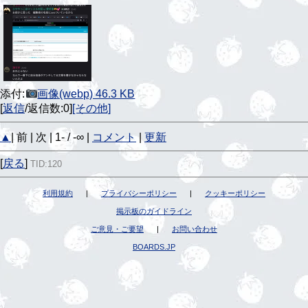
添付:
画像(webp) 46.3 KB
[
返信
/返信数:0]
[その他]
▲
| 前 | 次 | 1- / -∞ |
コメント
|
更新
[
戻る
]
TID:120
利用規約
|
プライバシーポリシー
|
クッキーポリシー
掲示板のガイドライン
ご意見・ご要望
|
お問い合わせ
BOARDS.JP